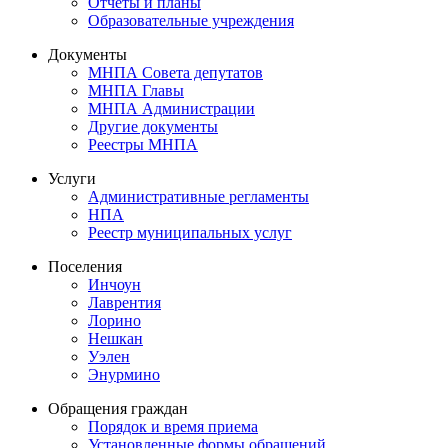
Отчеты и планы
Образовательные учреждения
Документы
МНПА Совета депутатов
МНПА Главы
МНПА Администрации
Другие документы
Реестры МНПА
Услуги
Административные регламенты
НПА
Реестр муниципальных услуг
Поселения
Инчоун
Лаврентия
Лорино
Нешкан
Уэлен
Энурмино
Обращения граждан
Порядок и время приема
Установленные формы обращений