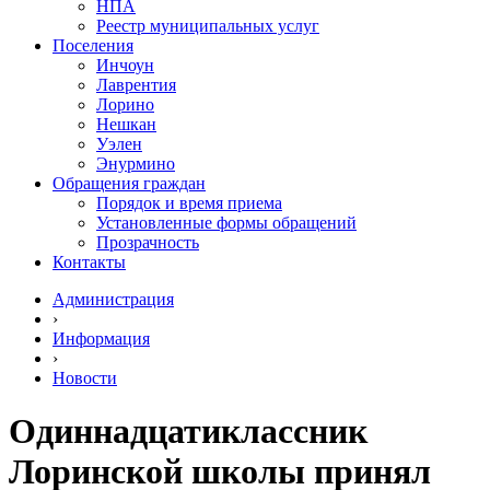
НПА
Реестр муниципальных услуг
Поселения
Инчоун
Лаврентия
Лорино
Нешкан
Уэлен
Энурмино
Обращения граждан
Порядок и время приема
Установленные формы обращений
Прозрачность
Контакты
Администрация
›
Информация
›
Новости
Одиннадцатиклассник
Лоринской школы принял