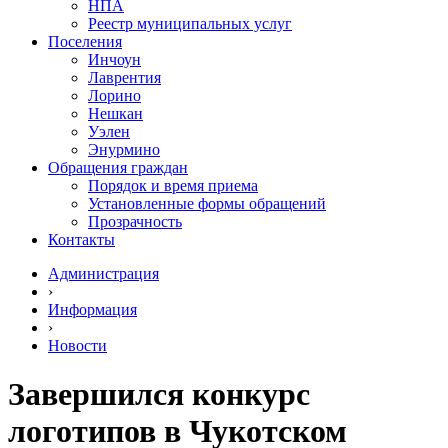
НПА
Реестр муниципальных услуг
Поселения
Инчоун
Лаврентия
Лорино
Нешкан
Уэлен
Энурмино
Обращения граждан
Порядок и время приема
Установленные формы обращений
Прозрачность
Контакты
Администрация
›
Информация
›
Новости
Завершился конкурс
логотипов в Чукотском