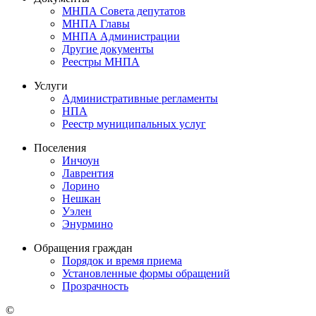
МНПА Совета депутатов
МНПА Главы
МНПА Администрации
Другие документы
Реестры МНПА
Услуги
Административные регламенты
НПА
Реестр муниципальных услуг
Поселения
Инчоун
Лаврентия
Лорино
Нешкан
Уэлен
Энурмино
Обращения граждан
Порядок и время приема
Установленные формы обращений
Прозрачность
©