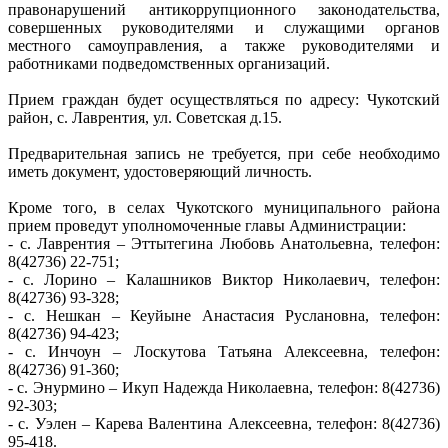
правонарушений антикоррупционного законодательства,
совершенных руководителями и служащими органов
местного самоуправления, а также руководителями и
работниками подведомственных организаций.
Прием граждан будет осуществляться по адресу: Чукотский
район, с. Лаврентия, ул. Советская д.15.
Предварительная запись не требуется, при себе необходимо
иметь документ, удостоверяющий личность.
Кроме того, в селах Чукотского муниципального района
прием проведут уполномоченные главы Администрации:
- с. Лаврентия – Эттытегина Любовь Анатольевна, телефон:
8(42736) 22-751;
- с. Лорино – Калашников Виктор Николаевич, телефон:
8(42736) 93-328;
- с. Нешкан – Кеуйыне Анастасия Руслановна, телефон:
8(42736) 94-423;
- с. Инчоун – Лоскутова Татьяна Алексеевна, телефон:
8(42736) 91-360;
- с. Энурмино – Икуп Надежда Николаевна, телефон: 8(42736)
92-303;
- с. Уэлен – Карева Валентина Алексеевна, телефон: 8(42736)
95-418.