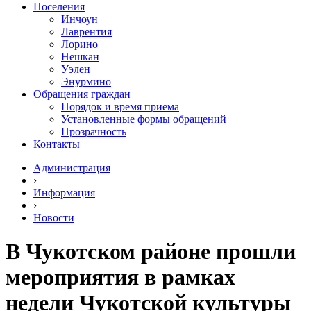
Поселения
Инчоун
Лаврентия
Лорино
Нешкан
Уэлен
Энурмино
Обращения граждан
Порядок и время приема
Установленные формы обращений
Прозрачность
Контакты
Администрация
›
Информация
›
Новости
В Чукотском районе прошли
мероприятия в рамках
недели Чукотской культуры