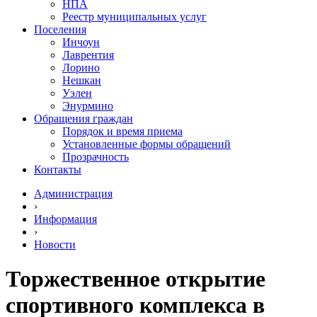
НПА
Реестр муниципальных услуг
Поселения
Инчоун
Лаврентия
Лорино
Нешкан
Уэлен
Энурмино
Обращения граждан
Порядок и время приема
Установленные формы обращений
Прозрачность
Контакты
Администрация
›
Информация
›
Новости
Торжественное открытие
спортивного комплекса в