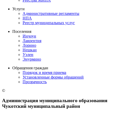
Реестры МНПА
Услуги
Административные регламенты
НПА
Реестр муниципальных услуг
Поселения
Инчоун
Лаврентия
Лорино
Нешкан
Уэлен
Энурмино
Обращения граждан
Порядок и время приема
Установленные формы обращений
Прозрачность
©
Администрация муниципального образования
Чукотский муниципальный район