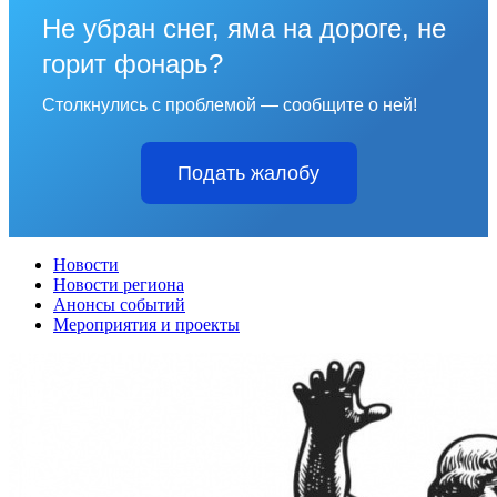
Не убран снег, яма на дороге, не
горит фонарь?
Столкнулись с проблемой — сообщите о ней!
Подать жалобу
Новости
Новости региона
Анонсы событий
Мероприятия и проекты