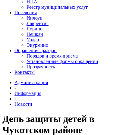
НПА
Реестр муниципальных услуг
Поселения
Инчоун
Лаврентия
Лорино
Нешкан
Уэлен
Энурмино
Обращения граждан
Порядок и время приема
Установленные формы обращений
Прозрачность
Контакты
Администрация
›
Информация
›
Новости
День защиты детей в
Чукотском районе