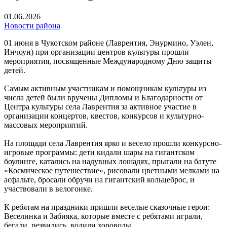
01.06.2026
Новости района
01 июня в Чукотском районе (Лаврентия, Энурмино, Уэлен,
Инчоун) при организации центров культуры прошли
мероприятия, посвященные Международному Дню защиты
детей.
Самым активным участникам и помощникам культуры из
числа детей были вручены Дипломы и Благодарности от
Центра культуры села Лаврентия за активное участие в
организации концертов, квестов, конкурсов и культурно-
массовых мероприятий.
На площади села Лаврентия ярко и весело прошли конкурсно-
игровые программы: дети кидали шары на гигантском
боулинге, катались на надувных лошадях, прыгали на батуте
«Космическое путешествие», рисовали цветными мелками на
асфальте, бросали обручи на гигантский кольцеброс, и
участвовали в велогонке.
К ребятам на праздники пришли веселые сказочные герои:
Веселинка и Забияка, которые вместе с ребятами играли,
бегали, резвились, водили хороводы.