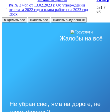
РА № 37-рг от 13.02.2023 г. Об утверждении
531.7
отчета за 2022 год и плана работы на 2023 год
кб
.docx
выделить все
скачать все
скачать выделенные
Жалобы на всё
Не убран снег, яма на дороге, не
горит фонарь?