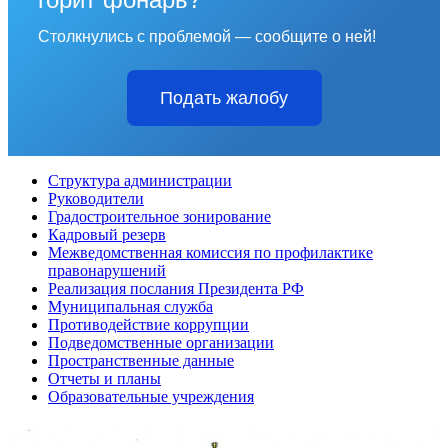
Столкнулись с проблемой — сообщите о ней!
Подать жалобу
Структура администрации
Руководители
Градостроительное зонирование
Кадровый резерв
Межведомственная комиссия по профилактике
правонарушений
Реализация послания Президента РФ
Муниципальная служба
Противодействие коррупции
Подведомственные организации
Пространственные данные
Отчеты и планы
Образовательные учреждения