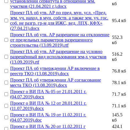
установлении сервитута в отношении зем.
кб
участков (21.04.2021 г.).docx
Проект ПА об утв. АР по пред. мун. усл. «Пред.
зем. уч. наход. в мун. собств. а также зем. уч. гос.
95.4 кб
соб. не разгр. гр-м для ИЖС, вед. ЛПХ, КФХ»
(27.04.21).docx
Проект ПА об утв. АР разрешение на отклонение
552.3
от предельных параметров разрешенного
кб
строительства (13.09.2019).rtf
Проект ПА об утв. АР разрешение на условно
516.2
разрешённый вид использования зем-х участков
кб
(13.09.2019).rtf
Проект ПА об утверждении АР включение в
76.8 кб
реестр ТКО (13.08.2019).docx
Проект ПА об утверждении АР согласование
78.1 кб
места ТКО (13.08.2019).docx
Проект о ВИ ПА № 05 от 21.01.2011 г.
71.7 кб
(04.07.2019).docx
Проект о ВИ ПА № 12 от 28.01.2011 г.
71.1 кб
(11.07.2019).docx
Проект о ВИ ПА № 19 от 11.02.2011 г.
145.5
(04.07.2019).doc
кб
Проект о ВИ ПА № 20 от 11.02.2011 г
424.1