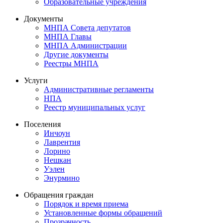
Образовательные учреждения
Документы
МНПА Совета депутатов
МНПА Главы
МНПА Администрации
Другие документы
Реестры МНПА
Услуги
Административные регламенты
НПА
Реестр муниципальных услуг
Поселения
Инчоун
Лаврентия
Лорино
Нешкан
Уэлен
Энурмино
Обращения граждан
Порядок и время приема
Установленные формы обращений
Прозрачность