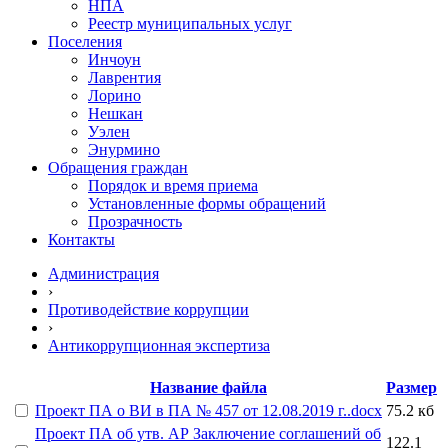
НПА
Реестр муниципальных услуг
Поселения
Инчоун
Лаврентия
Лорино
Нешкан
Уэлен
Энурмино
Обращения граждан
Порядок и время приема
Установленные формы обращений
Прозрачность
Контакты
Администрация
›
Противодействие коррупции
›
Антикоррупционная экспертиза
Название файла
Размер
Проект ПА о ВИ в ПА № 457 от 12.08.2019 г..docx
75.2 кб
Проект ПА об утв. АР Заключение соглашений об
122.1