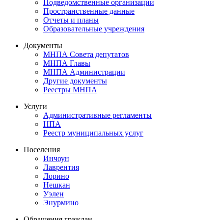
Подведомственные организации
Пространственные данные
Отчеты и планы
Образовательные учреждения
Документы
МНПА Совета депутатов
МНПА Главы
МНПА Администрации
Другие документы
Реестры МНПА
Услуги
Административные регламенты
НПА
Реестр муниципальных услуг
Поселения
Инчоун
Лаврентия
Лорино
Нешкан
Уэлен
Энурмино
Обращения граждан