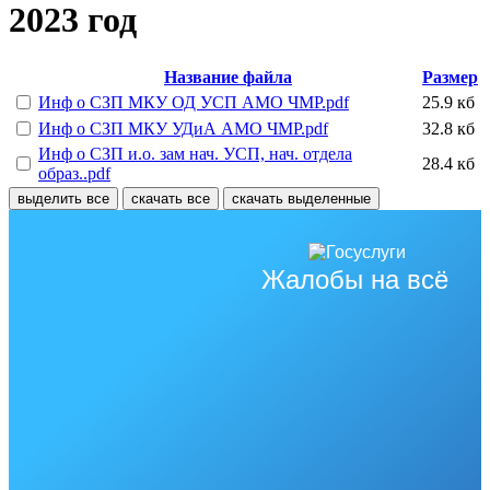
2023 год
Название файла
Размер
Инф о СЗП МКУ ОД УСП АМО ЧМР.pdf
25.9 кб
Инф о СЗП МКУ УДиА АМО ЧМР.pdf
32.8 кб
Инф о СЗП и.о. зам нач. УСП, нач. отдела
28.4 кб
образ..pdf
выделить все
скачать все
скачать выделенные
Жалобы на всё