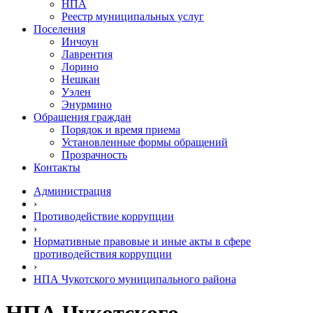
НПА
Реестр муниципальных услуг
Поселения
Инчоун
Лаврентия
Лорино
Нешкан
Уэлен
Энурмино
Обращения граждан
Порядок и время приема
Установленные формы обращений
Прозрачность
Контакты
Администрация
›
Противодействие коррупции
›
Нормативные правовые и иные акты в сфере
противодействия коррупции
›
НПА Чукотского муниципального района