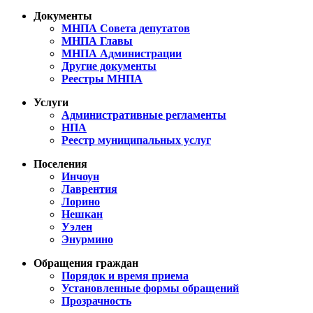
Документы
МНПА Совета депутатов
МНПА Главы
МНПА Администрации
Другие документы
Реестры МНПА
Услуги
Административные регламенты
НПА
Реестр муниципальных услуг
Поселения
Инчоун
Лаврентия
Лорино
Нешкан
Уэлен
Энурмино
Обращения граждан
Порядок и время приема
Установленные формы обращений
Прозрачность