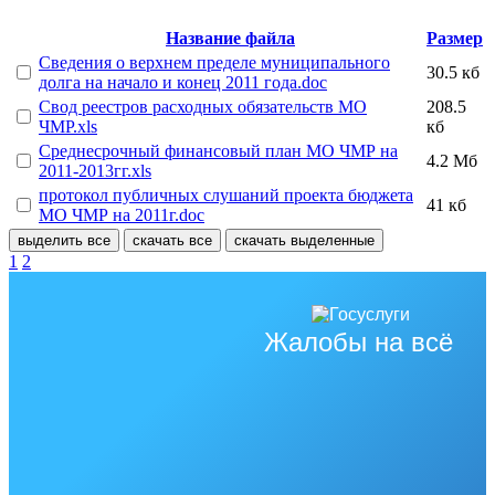
Название файла
Размер
Сведения о верхнем пределе муниципального
30.5 кб
долга на начало и конец 2011 года.doc
Свод реестров расходных обязательств МО
208.5
ЧМР.xls
кб
Среднесрочный финансовый план МО ЧМР на
4.2 Мб
2011-2013гг.xls
протокол публичных слушаний проекта бюджета
41 кб
МО ЧМР на 2011г.doc
выделить все
скачать все
скачать выделенные
1
2
Жалобы на всё