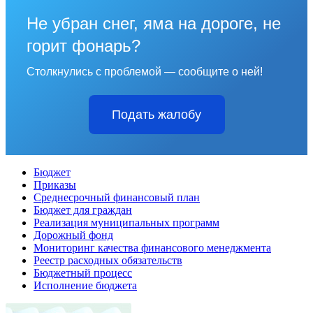
Не убран снег, яма на дороге, не
горит фонарь?
Столкнулись с проблемой — сообщите о ней!
Подать жалобу
Бюджет
Приказы
Среднесрочный финансовый план
Бюджет для граждан
Реализация муниципальных программ
Дорожный фонд
Мониторинг качества финансового менеджмента
Реестр расходных обязательств
Бюджетный процесс
Исполнение бюджета