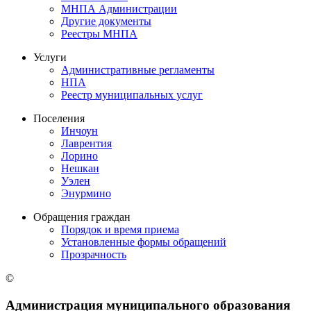
МНПА Администрации
Другие документы
Реестры МНПА
Услуги
Административные регламенты
НПА
Реестр муниципальных услуг
Поселения
Инчоун
Лаврентия
Лорино
Нешкан
Уэлен
Энурмино
Обращения граждан
Порядок и время приема
Установленные формы обращений
Прозрачность
©
Администрация муниципального образования