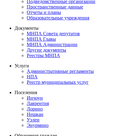
Подведомственные организации
Пространственные данные
Отчеты и планы
Образовательные учреждения
Документы
МНПА Совета депутатов
МНПА Главы
МНПА Администрации
Другие документы
Реестры МНПА
Услуги
Административные регламенты
НПА
Реестр муниципальных услуг
Поселения
Инчоун
Лаврентия
Лорино
Нешкан
Уэлен
Энурмино
Обращения граждан