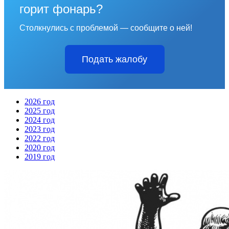
горит фонарь?
Столкнулись с проблемой — сообщите о ней!
Подать жалобу
2026 год
2025 год
2024 год
2023 год
2022 год
2020 год
2019 год