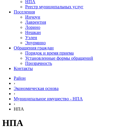
НПА
Реестр муниципальных услуг
Поселения
Инчоун
Лаврентия
Лорино
Нешкан
Уэлен
Энурмино
Обращения граждан
Порядок и время приема
Установленные формы обращений
Прозрачность
Контакты
Район
›
Экономическая основа
›
Муниципальное имущество - НПА
›
НПА
НПА