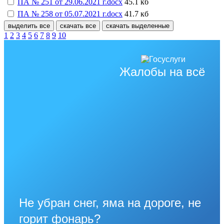
ПА № 251 от 29.06.2021 г.docx
45.1 кб
ПА № 258 от 05.07.2021 г.docx
41.7 кб
выделить все
скачать все
скачать выделенные
1
2
3
4
5
6
7
8
9
10
Жалобы на всё
Не убран снег, яма на дороге, не
горит фонарь?