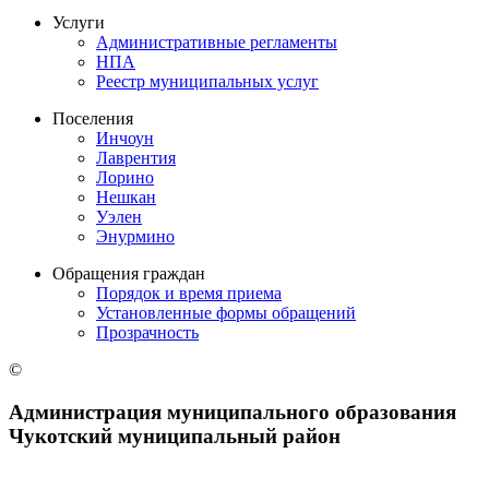
Услуги
Административные регламенты
НПА
Реестр муниципальных услуг
Поселения
Инчоун
Лаврентия
Лорино
Нешкан
Уэлен
Энурмино
Обращения граждан
Порядок и время приема
Установленные формы обращений
Прозрачность
©
Администрация муниципального образования
Чукотский муниципальный район