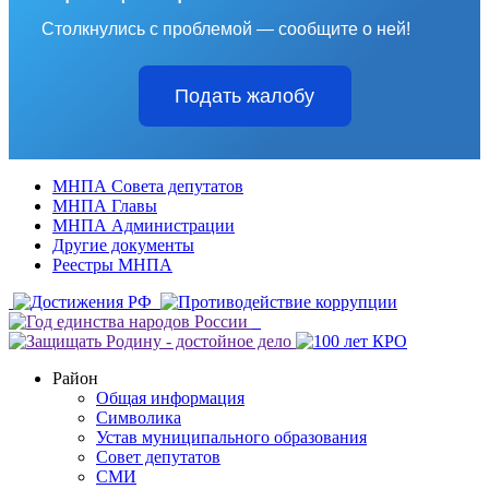
Столкнулись с проблемой — сообщите о ней!
Подать жалобу
МНПА Совета депутатов
МНПА Главы
МНПА Администрации
Другие документы
Реестры МНПА
Район
Общая информация
Символика
Устав муниципального образования
Совет депутатов
СМИ