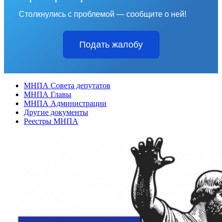
Столкнулись с проблемой — сообщите о ней!
Подать жалобу
МНПА Совета депутатов
МНПА Главы
МНПА Администрации
Другие документы
Реестры МНПА