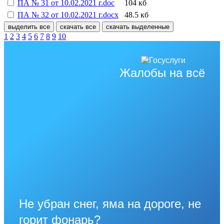
ПА № 31 от 10.02.2021 г.doc
104 кб
ПА № 32 от 10.02.2021 г.docx
48.5 кб
выделить все
скачать все
скачать выделенные
1
2
3
4
5
6
7
8
9
10
Жалобы на всё
Не убран снег, яма на дороге, не
горит фонарь?