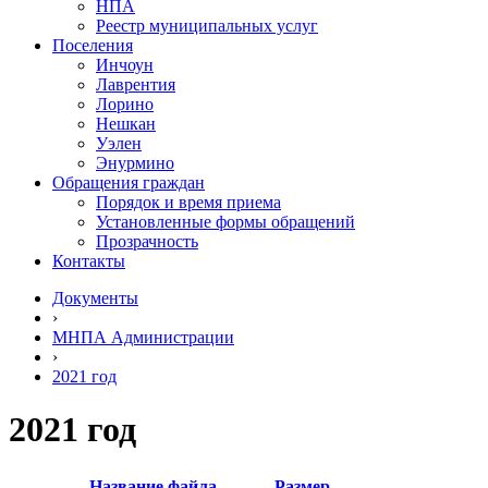
НПА
Реестр муниципальных услуг
Поселения
Инчоун
Лаврентия
Лорино
Нешкан
Уэлен
Энурмино
Обращения граждан
Порядок и время приема
Установленные формы обращений
Прозрачность
Контакты
Документы
›
МНПА Администрации
›
2021 год
2021 год
Название файла
Размер