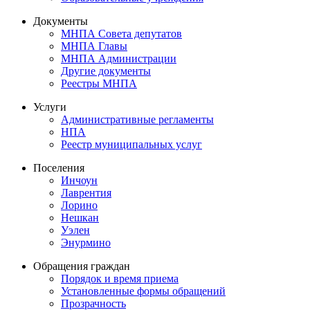
Документы
МНПА Совета депутатов
МНПА Главы
МНПА Администрации
Другие документы
Реестры МНПА
Услуги
Административные регламенты
НПА
Реестр муниципальных услуг
Поселения
Инчоун
Лаврентия
Лорино
Нешкан
Уэлен
Энурмино
Обращения граждан
Порядок и время приема
Установленные формы обращений
Прозрачность