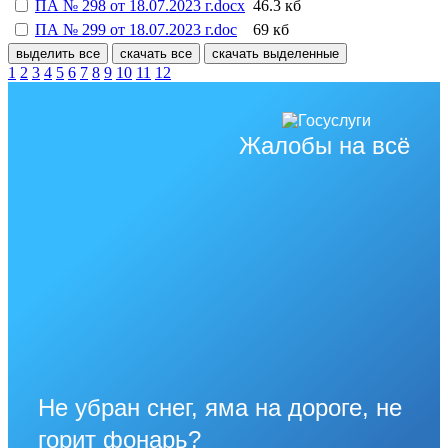
ПА № 298 от 18.07.2023 г.docx
46.3 кб
ПА № 299 от 18.07.2023 г.doc
69 кб
выделить все
скачать все
скачать выделенные
1
2
3
4
5
6
7
8
9
10
11
12
Жалобы на всё
Не убран снег, яма на дороге, не
горит фонарь?