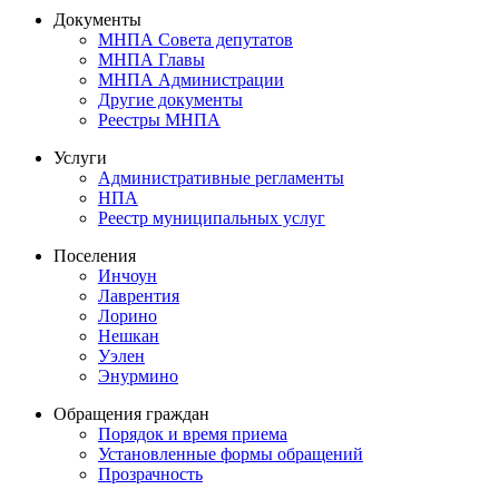
Документы
МНПА Совета депутатов
МНПА Главы
МНПА Администрации
Другие документы
Реестры МНПА
Услуги
Административные регламенты
НПА
Реестр муниципальных услуг
Поселения
Инчоун
Лаврентия
Лорино
Нешкан
Уэлен
Энурмино
Обращения граждан
Порядок и время приема
Установленные формы обращений
Прозрачность