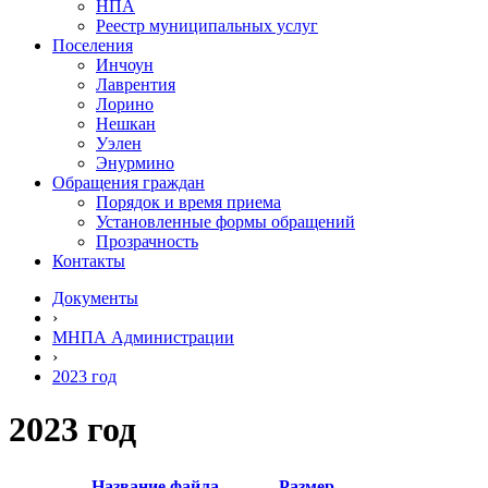
НПА
Реестр муниципальных услуг
Поселения
Инчоун
Лаврентия
Лорино
Нешкан
Уэлен
Энурмино
Обращения граждан
Порядок и время приема
Установленные формы обращений
Прозрачность
Контакты
Документы
›
МНПА Администрации
›
2023 год
2023 год
Название файла
Размер