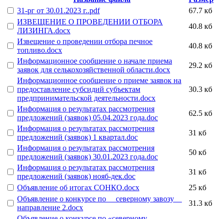
31-рг от 30.01.2023 г..pdf
67.7 кб
ИЗВЕЩЕНИЕ О ПРОВЕДЕНИИ ОТБОРА
40.8 кб
ЛИЗИНГА.docx
Извещение о проведении отбора печное
40.8 кб
топливо.docx
Информационное сообщение о начале приема
29.2 кб
заявок для селькохозяйственной области.docx
Информационное сообщение о приеме заявок на
предоставление субсидий субъектам
30.3 кб
предпринимательской деятельности.docx
Информация о результатах рассмотрения
62.5 кб
предложений (заявок) 05.04.2023 года.doc
Информация о результатах рассмотрения
31 кб
предложений (заявок) 1 квартал.doc
Информация о результатах рассмотрения
50 кб
предложений (заявок) 30.01.2023 года.doc
Информация о результатах рассмотрения
31 кб
предложений (заявок) нояб-дек.doc
Объявление об итогах СОНКО.docx
25 кб
Объявление о конкурсе по __северному завозу__
31.3 кб
направление 2.docx
Объявление о конкурсе по «северному