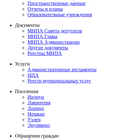
Пространственные данные
Отчеты и планы
Образовательные учреждения
Документы
МНПА Совета депутатов
МНПА Главы
МНПА Администрации
Другие документы
Реестры МНПА
Услуги
Административные регламенты
НПА
Реестр муниципальных услуг
Поселения
Инчоун
Лаврентия
Лорино
Нешкан
Уэлен
Энурмино
Обращения граждан