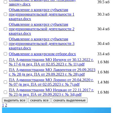
39.5 кб
завозу».docx
Объявление о конкурсе субъектам
предпринмиательской деятельности 1
30.3 кб
квартал.docx
Объявление о конкурсе субъектам
предпринмиательской деятельности 2
30.4 кб
квартал.docx
Объявление о конкурсе субъектам
предпринмиательской деятельности 3
30.4 кб
квартал.docx
Объявление о конкурсном отборе.docx
33.4 кб
ПА Администрации МО Инчоун от 30.12.2022 г.
1.6 Мб
№ 17-6 (в ред. ПА от 02.05.2023 г. № 11).pdf
ПА Администрации МО Лаврентия от 29.09.2023
1.6 Мб
г. № 28 (в ред. ПА от 29.09.2023 г. № 28).pdf
ПА Администрации МО Лорино от 20.04.2020 г.
1.4 Мб
№ 07 (в ред. ПА от 02.05.2023 г. № 7).pdf
ПА Администрации МО Нешкан от 22.11.2017 г.
1.6 Мб
№ 23 (в ред. ПА от 29.09.2023 г. № 34).pdf
выделить все
скачать все
скачать выделенные
1
2