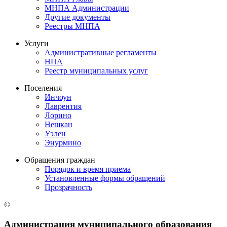
МНПА Администрации
Другие документы
Реестры МНПА
Услуги
Административные регламенты
НПА
Реестр муниципальных услуг
Поселения
Инчоун
Лаврентия
Лорино
Нешкан
Уэлен
Энурмино
Обращения граждан
Порядок и время приема
Установленные формы обращений
Прозрачность
©
Администрация муниципального образования