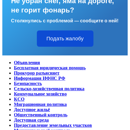
Не убран снег, яма на дороге,
не горит фонарь?
Столкнулись с проблемой — сообщите о ней!
Подать жалобу
Объявления
Бесплатная юридическая помощь
Прокурор разъясняет
Информация ИФНС РФ
Безопасность
Сельско-хозяйственная политика
Коммунальное хозяйство
КСО
Миграционная политика
Доступное жильё
Общественный контроль
Доступная среда
Предоставление земельных участков