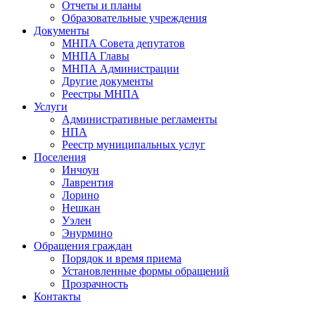
Отчеты и планы
Образовательные учреждения
Документы
МНПА Совета депутатов
МНПА Главы
МНПА Администрации
Другие документы
Реестры МНПА
Услуги
Административные регламенты
НПА
Реестр муниципальных услуг
Поселения
Инчоун
Лаврентия
Лорино
Нешкан
Уэлен
Энурмино
Обращения граждан
Порядок и время приема
Установленные формы обращений
Прозрачность
Контакты