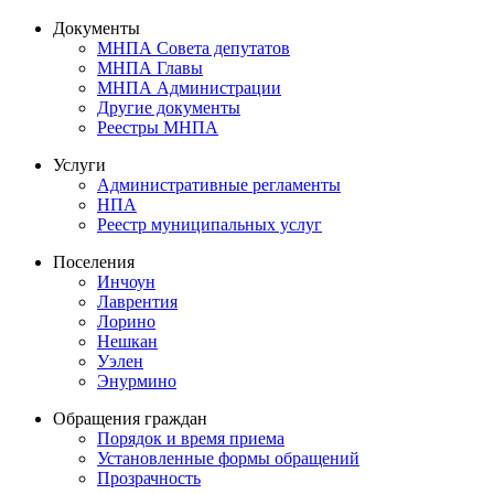
Документы
МНПА Совета депутатов
МНПА Главы
МНПА Администрации
Другие документы
Реестры МНПА
Услуги
Административные регламенты
НПА
Реестр муниципальных услуг
Поселения
Инчоун
Лаврентия
Лорино
Нешкан
Уэлен
Энурмино
Обращения граждан
Порядок и время приема
Установленные формы обращений
Прозрачность