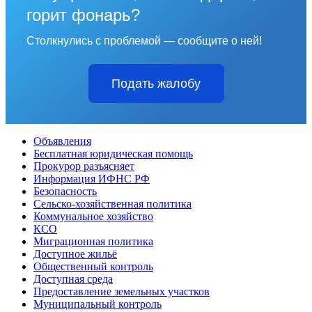
горит фонарь?
Столкнулись с проблемой — сообщите о ней!
Подать жалобу
Объявления
Бесплатная юридическая помощь
Прокурор разъясняет
Информация ИФНС РФ
Безопасность
Сельско-хозяйственная политика
Коммунальное хозяйство
КСО
Миграционная политика
Доступное жильё
Общественный контроль
Доступная среда
Предоставление земельных участков
Муниципальный контроль