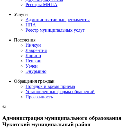
Реестры МНПА
Услуги
Административные регламенты
НПА
Реестр муниципальных услуг
Поселения
Инчоун
Лаврентия
Лорино
Нешкан
Уэлен
Энурмино
Обращения граждан
Порядок и время приема
Установленные формы обращений
Прозрачность
©
Администрация муниципального образования
Чукотский муниципальный район