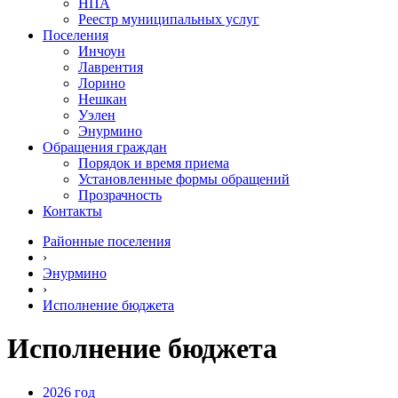
НПА
Реестр муниципальных услуг
Поселения
Инчоун
Лаврентия
Лорино
Нешкан
Уэлен
Энурмино
Обращения граждан
Порядок и время приема
Установленные формы обращений
Прозрачность
Контакты
Районные поселения
›
Энурмино
›
Исполнение бюджета
Исполнение бюджета
2026 год