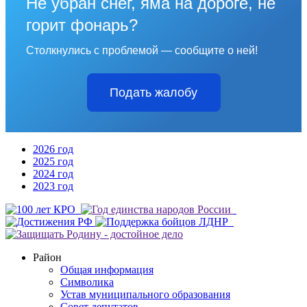
Не убран снег, яма на дороге, не
горит фонарь?
Столкнулись с проблемой — сообщите о ней!
Подать жалобу
2026 год
2025 год
2024 год
2023 год
Район
Общая информация
Символика
Устав муниципального образования
Совет депутатов