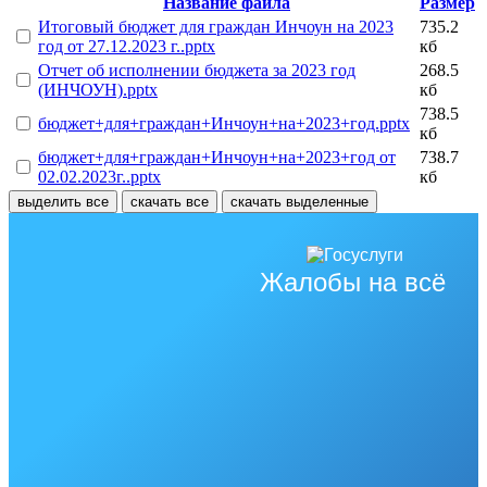
Название файла
Размер
Итоговый бюджет для граждан Инчоун на 2023
735.2
год от 27.12.2023 г..pptx
кб
Отчет об исполнении бюджета за 2023 год
268.5
(ИНЧОУН).pptx
кб
738.5
бюджет+для+граждан+Инчоун+на+2023+год.pptx
кб
бюджет+для+граждан+Инчоун+на+2023+год от
738.7
02.02.2023г..pptx
кб
выделить все
скачать все
скачать выделенные
Жалобы на всё