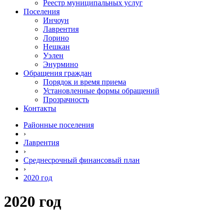
Реестр муниципальных услуг
Поселения
Инчоун
Лаврентия
Лорино
Нешкан
Уэлен
Энурмино
Обращения граждан
Порядок и время приема
Установленные формы обращений
Прозрачность
Контакты
Районные поселения
›
Лаврентия
›
Среднесрочный финансовый план
›
2020 год
2020 год