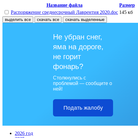
Название файла
Размер
Распоряжение среднесрочный Лаврентия 2020.doc
145 кб
выделить все
скачать все
скачать выделенные
Не убран снег,
яма на дороге,
не горит
фонарь?
Столкнулись с
проблемой — сообщите о
ней!
Подать жалобу
2026 год