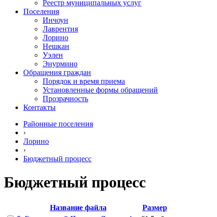
Реестр муниципальных услуг
Поселения
Инчоун
Лаврентия
Лорино
Нешкан
Уэлен
Энурмино
Обращения граждан
Порядок и время приема
Установленные формы обращений
Прозрачность
Контакты
Районные поселения
›
Лорино
›
Бюджетный процесс
Бюджетный процесс
Название файла
Размер