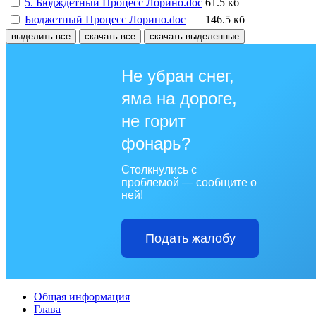
5. Бюдждетный Процесс Лорино.doc
61.5 кб
Бюджетный Процесс Лорино.doc
146.5 кб
выделить все
скачать все
скачать выделенные
Не убран снег,
яма на дороге,
не горит
фонарь?
Столкнулись с
проблемой — сообщите о
ней!
Подать жалобу
Общая информация
Глава