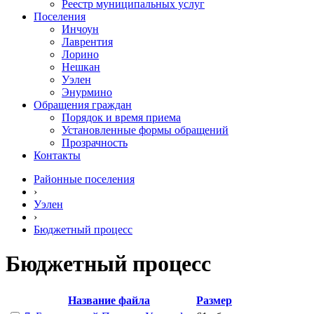
Реестр муниципальных услуг
Поселения
Инчоун
Лаврентия
Лорино
Нешкан
Уэлен
Энурмино
Обращения граждан
Порядок и время приема
Установленные формы обращений
Прозрачность
Контакты
Районные поселения
›
Уэлен
›
Бюджетный процесс
Бюджетный процесс
Название файла
Размер