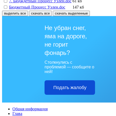
7. Бюдждетный Процесс Уэлен.doc
61 кб
Бюджетный Процесс Уэлен.doc
147 кб
выделить все
скачать все
скачать выделенные
Не убран снег,
яма на дороге,
не горит
фонарь?
Столкнулись с
проблемой — сообщите о
ней!
Подать жалобу
Общая информация
Глава