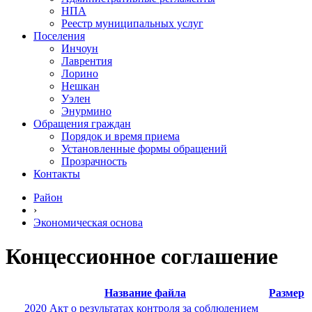
НПА
Реестр муниципальных услуг
Поселения
Инчоун
Лаврентия
Лорино
Нешкан
Уэлен
Энурмино
Обращения граждан
Порядок и время приема
Установленные формы обращений
Прозрачность
Контакты
Район
›
Экономическая основа
Концессионное соглашение
Название файла
Размер
2020 Акт о результатах контроля за соблюдением