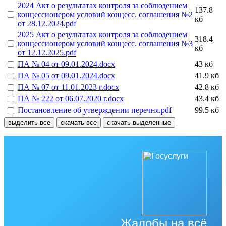
2024 Акт о результатах контроля за соблюдением
137.8
концессионером условий концесс. соглашения №2
кб
от 28.12.2024.pdf
2025 Акт о результатах контроля за соблюдением
318.4
концессионером условий концесс. соглашения №3
кб
от 12.12.2025.pdf
ПА № 04 от 09.01.2024.docx
43 кб
ПА № 05 от 09.01.2024.docx
41.9 кб
ПА № 07 от 11.01.2023 г.docx
42.8 кб
ПА № 222 от 06.07.2020 г.docx
43.4 кб
Постановление об утверждении перечня.pdf
99.5 кб
выделить все
скачать все
скачать выделенные
Жалобы на всё