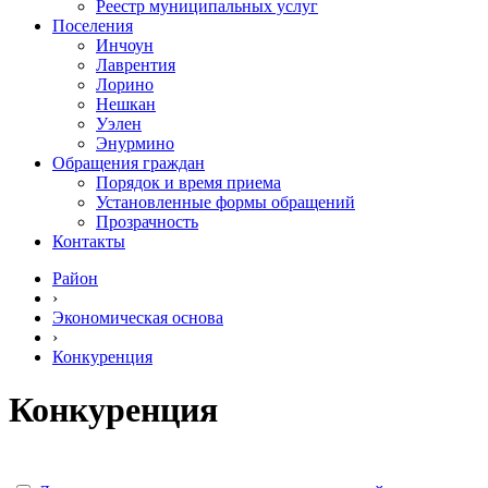
Реестр муниципальных услуг
Поселения
Инчоун
Лаврентия
Лорино
Нешкан
Уэлен
Энурмино
Обращения граждан
Порядок и время приема
Установленные формы обращений
Прозрачность
Контакты
Район
›
Экономическая основа
›
Конкуренция
Конкуренция