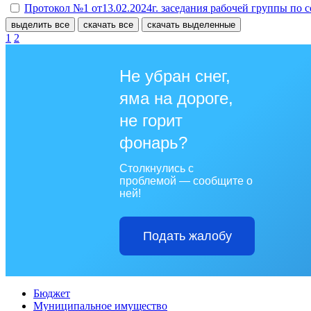
Протокол №1 от13.02.2024г. заседания рабочей группы по
выделить все
скачать все
скачать выделенные
1
2
Не убран снег,
яма на дороге,
не горит
фонарь?
Столкнулись с
проблемой — сообщите о
ней!
Подать жалобу
Бюджет
Муниципальное имущество