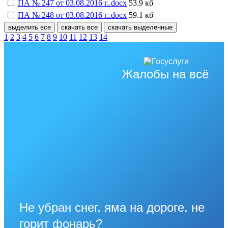
ПА № 247 от 03.08.2016 г..docx
53.9 кб
ПА № 248 от 03.08.2016 г..docx
59.1 кб
выделить все
скачать все
скачать выделенные
1
2
3
4
5
6
7
8
9
10
11
12
13
14
Жалобы на всё
Не убран снег, яма на дороге, не
горит фонарь?