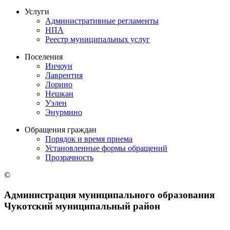
Услуги
Административные регламенты
НПА
Реестр муниципальных услуг
Поселения
Инчоун
Лаврентия
Лорино
Нешкан
Уэлен
Энурмино
Обращения граждан
Порядок и время приема
Установленные формы обращений
Прозрачность
©
Администрация муниципального образования
Чукотский муниципальный район