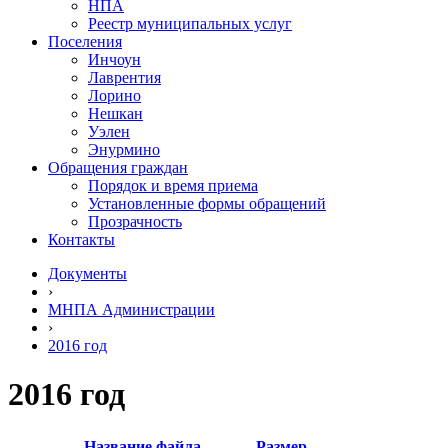
НПА
Реестр муниципальных услуг
Поселения
Инчоун
Лаврентия
Лорино
Нешкан
Уэлен
Энурмино
Обращения граждан
Порядок и время приема
Установленные формы обращений
Прозрачность
Контакты
Документы
›
МНПА Администрации
›
2016 год
2016 год
Название файла
Размер