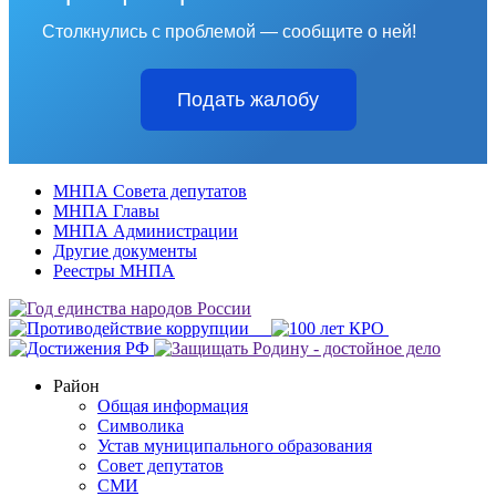
Столкнулись с проблемой — сообщите о ней!
Подать жалобу
МНПА Совета депутатов
МНПА Главы
МНПА Администрации
Другие документы
Реестры МНПА
Район
Общая информация
Символика
Устав муниципального образования
Совет депутатов
СМИ