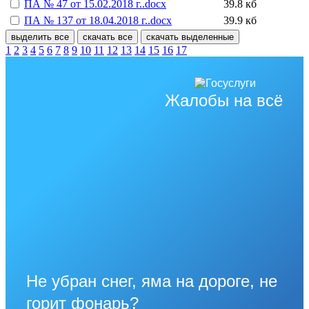
ПА № 47 от 15.02.2018 г..docx
39.8 кб
ПА № 137 от 18.04.2018 г..docx
39.9 кб
выделить все
скачать все
скачать выделенные
1
2
3
4
5
6
7
8
9
10
11
12
13
14
15
16
17
Жалобы на всё
Не убран снег, яма на дороге, не
горит фонарь?