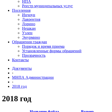
НПА
Реестр муниципальных услуг
Поселения
Инчоун
Лаврентия
Лорино
Нешкан
Уэлен
Энурмино
Обращения граждан
Порядок и время приема
Установленные формы обращений
Прозрачность
Контакты
Документы
›
МНПА Администрации
›
2018 год
2018 год
Название файла
Размер