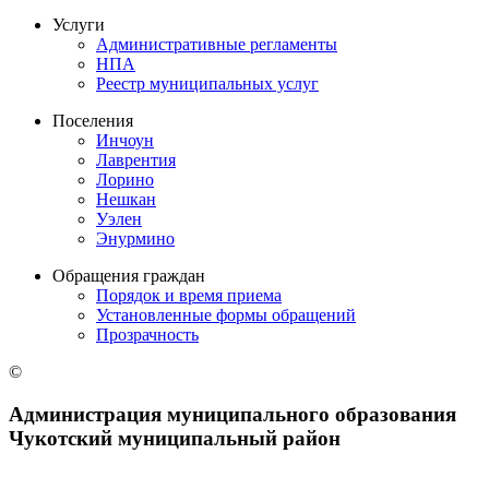
Услуги
Административные регламенты
НПА
Реестр муниципальных услуг
Поселения
Инчоун
Лаврентия
Лорино
Нешкан
Уэлен
Энурмино
Обращения граждан
Порядок и время приема
Установленные формы обращений
Прозрачность
©
Администрация муниципального образования
Чукотский муниципальный район