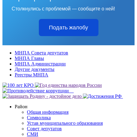
Столкнулись с проблемой — сообщите о ней!
Подать жалобу
МНПА Совета депутатов
МНПА Главы
МНПА Администрации
Другие документы
Реестры МНПА
Район
Общая информация
Символика
Устав муниципального образования
Совет депутатов
СМИ