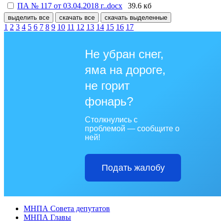
ПА № 117 от 03.04.2018 г..docx
39.6 кб
выделить все
скачать все
скачать выделенные
1
2
3
4
5
6
7
8
9
10
11
12
13
14
15
16
17
Не убран снег,
яма на дороге,
не горит
фонарь?
Столкнулись с
проблемой — сообщите о
ней!
Подать жалобу
МНПА Совета депутатов
МНПА Главы