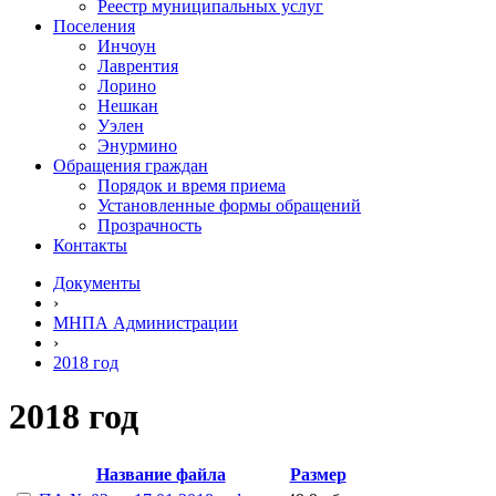
Реестр муниципальных услуг
Поселения
Инчоун
Лаврентия
Лорино
Нешкан
Уэлен
Энурмино
Обращения граждан
Порядок и время приема
Установленные формы обращений
Прозрачность
Контакты
Документы
›
МНПА Администрации
›
2018 год
2018 год
Название файла
Размер