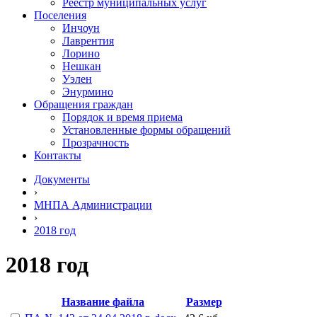
Реестр муниципальных услуг
Поселения
Инчоун
Лаврентия
Лорино
Нешкан
Уэлен
Энурмино
Обращения граждан
Порядок и время приема
Установленные формы обращений
Прозрачность
Контакты
Документы
›
МНПА Администрации
›
2018 год
2018 год
Название файла
Размер