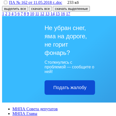
ПА № 162 от 11.05.2018 г..doc
233 кб
выделить все
скачать все
скачать выделенные
1
2
3
4
5
6
7
8
9
10
11
12
13
14
15
16
17
Не убран снег,
яма на дороге,
не горит
фонарь?
Столкнулись с
проблемой — сообщите о
ней!
Подать жалобу
МНПА Совета депутатов
МНПА Главы