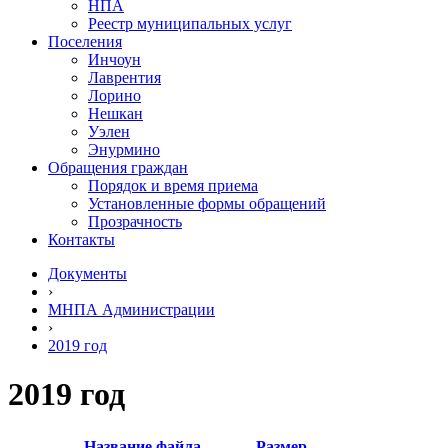
НПА
Реестр муниципальных услуг
Поселения
Инчоун
Лаврентия
Лорино
Нешкан
Уэлен
Энурмино
Обращения граждан
Порядок и время приема
Установленные формы обращений
Прозрачность
Контакты
Документы
›
МНПА Администрации
›
2019 год
2019 год
Название файла
Размер