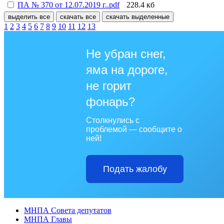
ПА № 370 от 12.07.2019 г..pdf
228.4 кб
выделить все
скачать все
скачать выделенные
1
2
3
4
5
6
7
8
9
10
11
12
13
Не убран снег,
яма на дороге,
не горит
фонарь?
Столкнулись с
проблемой — сообщите о
ней!
Подать жалобу
МНПА Совета депутатов
МНПА Главы