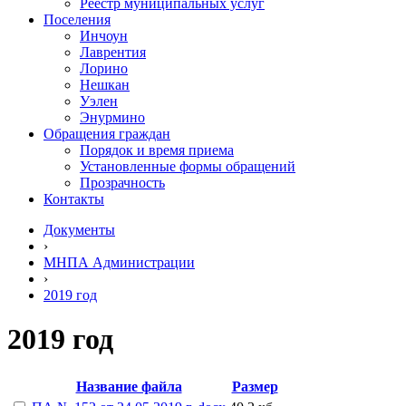
Реестр муниципальных услуг
Поселения
Инчоун
Лаврентия
Лорино
Нешкан
Уэлен
Энурмино
Обращения граждан
Порядок и время приема
Установленные формы обращений
Прозрачность
Контакты
Документы
›
МНПА Администрации
›
2019 год
2019 год
Название файла
Размер