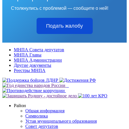
Столкнулись с проблемой — сообщите о ней!
Подать жалобу
МНПА Совета депутатов
МНПА Главы
МНПА Администрации
Другие документы
Реестры МНПА
Район
Общая информация
Символика
Устав муниципального образования
Совет депутатов