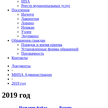
НПА
Реестр муниципальных услуг
Поселения
Инчоун
Лаврентия
Лорино
Нешкан
Уэлен
Энурмино
Обращения граждан
Порядок и время приема
Установленные формы обращений
Прозрачность
Контакты
Документы
›
МНПА Администрации
›
2019 год
2019 год
Название файла
Размер