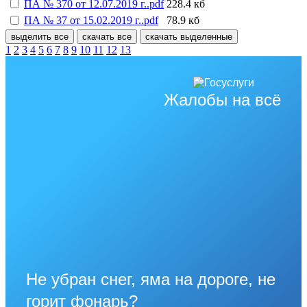
ПА № 370 от 12.07.2019 г..pdf
228.4 кб
ПА № 37 от 15.02.2019 г..pdf
78.9 кб
выделить все
скачать все
скачать выделенные
1
2
3
4
5
6
7
8
9
10
11
12
13
Жалобы на всё
Не убран снег, яма на дороге, не
горит фонарь?