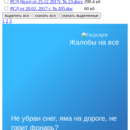
РСД (6соз) от 25.12 2017г. № 23.docx
290.4 кб
РСД от 20.02. 2017 г. № 205.doc
60 кб
выделить все
скачать все
скачать выделенные
1
2
3
Жалобы на всё
Не убран снег, яма на дороге, не
горит фонарь?