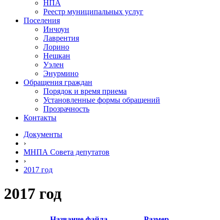
НПА
Реестр муниципальных услуг
Поселения
Инчоун
Лаврентия
Лорино
Нешкан
Уэлен
Энурмино
Обращения граждан
Порядок и время приема
Установленные формы обращений
Прозрачность
Контакты
Документы
›
МНПА Совета депутатов
›
2017 год
2017 год
Название файла
Размер