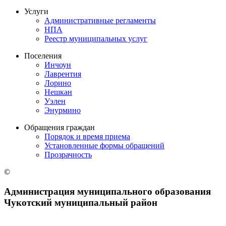
Услуги
Административные регламенты
НПА
Реестр муниципальных услуг
Поселения
Инчоун
Лаврентия
Лорино
Нешкан
Уэлен
Энурмино
Обращения граждан
Порядок и время приема
Установленные формы обращений
Прозрачность
©
Администрация муниципального образования
Чукотский муниципальный район