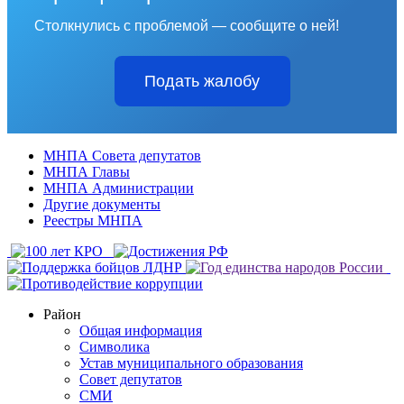
Столкнулись с проблемой — сообщите о ней!
Подать жалобу
МНПА Совета депутатов
МНПА Главы
МНПА Администрации
Другие документы
Реестры МНПА
Район
Общая информация
Символика
Устав муниципального образования
Совет депутатов
СМИ