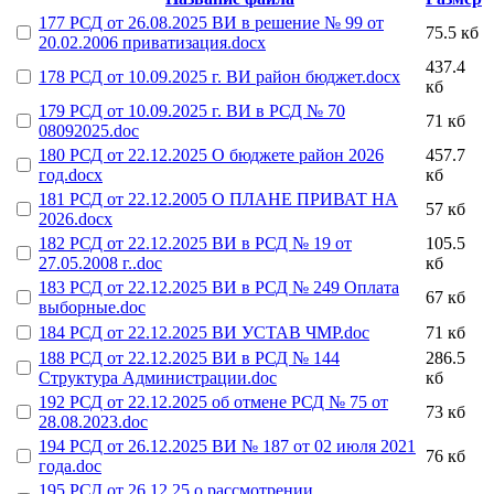
177 РСД от 26.08.2025 ВИ в решение № 99 от
75.5 кб
20.02.2006 приватизация.docx
437.4
178 РСД от 10.09.2025 г. ВИ район бюджет.docx
кб
179 РСД от 10.09.2025 г. ВИ в РСД № 70
71 кб
08092025.doc
180 РСД от 22.12.2025 О бюджете район 2026
457.7
год.docx
кб
181 РСД от 22.12.2005 О ПЛАНЕ ПРИВАТ НА
57 кб
2026.docx
182 РСД от 22.12.2025 ВИ в РСД № 19 от
105.5
27.05.2008 г..doc
кб
183 РСД от 22.12.2025 ВИ в РСД № 249 Оплата
67 кб
выборные.doc
184 РСД от 22.12.2025 ВИ УСТАВ ЧМР.doc
71 кб
188 РСД от 22.12.2025 ВИ в РСД № 144
286.5
Структура Администрации.doc
кб
192 РСД от 22.12.2025 об отмене РСД № 75 от
73 кб
28.08.2023.doc
194 РСД от 26.12.2025 ВИ № 187 от 02 июля 2021
76 кб
года.doc
195 РСД от 26.12.25 о рассмотрении