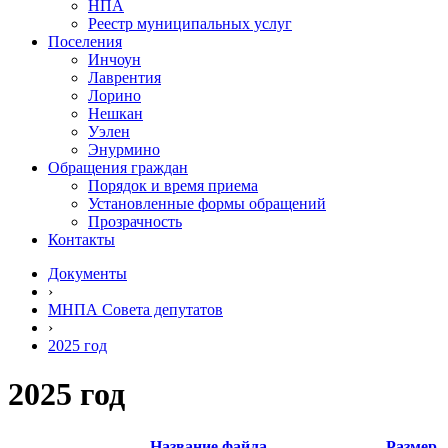
НПА
Реестр муниципальных услуг
Поселения
Инчоун
Лаврентия
Лорино
Нешкан
Уэлен
Энурмино
Обращения граждан
Порядок и время приема
Установленные формы обращений
Прозрачность
Контакты
Документы
›
МНПА Совета депутатов
›
2025 год
2025 год
Название файла
Размер