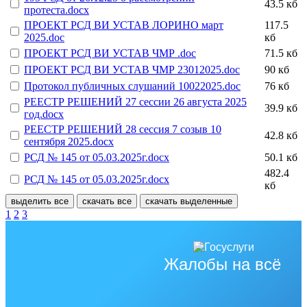
43.5 кб
протеста.docx
ПРОЕКТ РСД ВИ УСТАВ ЛОРИНО март
117.5
2025.doc
кб
ПРОЕКТ РСД ВИ УСТАВ ЧМР .doc
71.5 кб
ПРОЕКТ РСД ВИ УСТАВ ЧМР 23012025.doc
90 кб
Протокол публичных слушаний 10022025.doc
76 кб
РЕЕСТР РЕШЕНИЙ 27 сессии 26 августа 2025
39.9 кб
год.docx
РЕЕСТР РЕШЕНИЙ 28 сессия 7 созыв 10
42.8 кб
сентября 2025.docx
РСД № 145 от 05.03.2025г.docx
50.1 кб
482.4
РСД № 145 от 05.03.2025г.docx
кб
выделить все
скачать все
скачать выделенные
1
2
3
Жалобы на всё