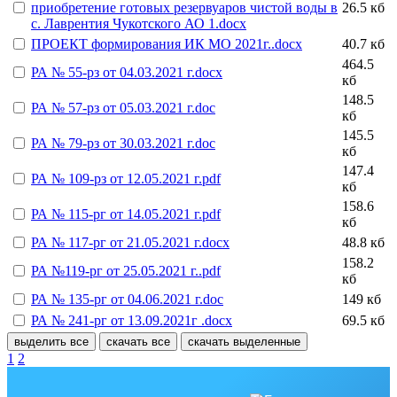
приобретение готовых резервуаров чистой воды в
26.5 кб
с. Лаврентия Чукотского АО 1.docx
ПРОЕКТ формирования ИК МО 2021г..docx
40.7 кб
464.5
РА № 55-рз от 04.03.2021 г.docx
кб
148.5
РА № 57-рз от 05.03.2021 г.doc
кб
145.5
РА № 79-рз от 30.03.2021 г.doc
кб
147.4
РА № 109-рз от 12.05.2021 г.pdf
кб
158.6
РА № 115-рг от 14.05.2021 г.pdf
кб
РА № 117-рг от 21.05.2021 г.docx
48.8 кб
158.2
РА №119-рг от 25.05.2021 г..pdf
кб
РА № 135-рг от 04.06.2021 г.doc
149 кб
РА № 241-рг от 13.09.2021г .docx
69.5 кб
выделить все
скачать все
скачать выделенные
1
2