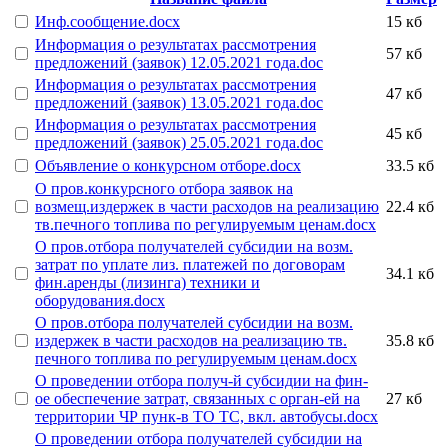
Инф.сообщение.docx
15 кб
Информация о результатах рассмотрения
57 кб
предложений (заявок) 12.05.2021 года.doc
Информация о результатах рассмотрения
47 кб
предложений (заявок) 13.05.2021 года.doc
Информация о результатах рассмотрения
45 кб
предложений (заявок) 25.05.2021 года.doc
Объявление о конкурсном отборе.docx
33.5 кб
О пров.конкурсного отбора заявок на
возмещ.издержек в части расходов на реализацию
22.4 кб
тв.печного топлива по регулируемым ценам.docx
О пров.отбора получателей субсидии на возм.
затрат по уплате лиз. платежей по договорам
34.1 кб
фин.аренды (лизинга) техники и
оборудования.docx
О пров.отбора получателей субсидии на возм.
издержек в части расходов на реализацию тв.
35.8 кб
печного топлива по регулируемым ценам.docx
О проведении отбора получ-й субсидии на фин-
ое обеспечение затрат, связанных с орган-ей на
27 кб
территории ЧР пунк-в ТО ТС, вкл. автобусы.docx
О проведении отбора получателей субсидии на