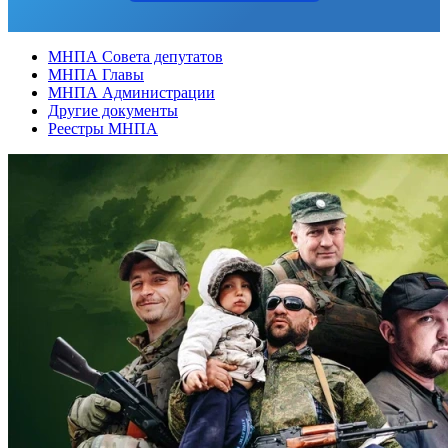
МНПА Совета депутатов
МНПА Главы
МНПА Администрации
Другие документы
Реестры МНПА