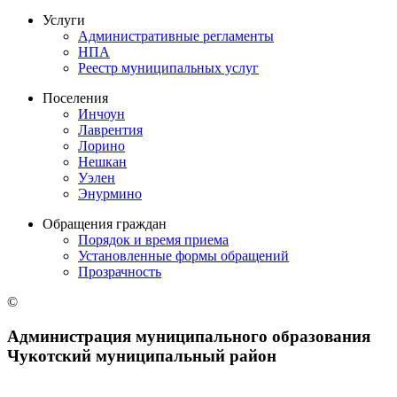
Услуги
Административные регламенты
НПА
Реестр муниципальных услуг
Поселения
Инчоун
Лаврентия
Лорино
Нешкан
Уэлен
Энурмино
Обращения граждан
Порядок и время приема
Установленные формы обращений
Прозрачность
©
Администрация муниципального образования
Чукотский муниципальный район