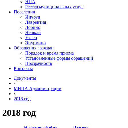
НПА
Реестр муниципальных услуг
Поселения
Инчоун
Лаврентия
Лорино
Нешкан
Уэлен
Энурмино
Обращения граждан
Порядок и время приема
Установленные формы обращений
Прозрачность
Контакты
Документы
›
МНПА Администрации
›
2018 год
2018 год
Название файла
Размер