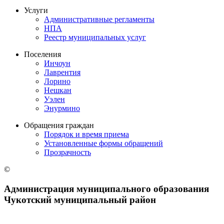
Услуги
Административные регламенты
НПА
Реестр муниципальных услуг
Поселения
Инчоун
Лаврентия
Лорино
Нешкан
Уэлен
Энурмино
Обращения граждан
Порядок и время приема
Установленные формы обращений
Прозрачность
©
Администрация муниципального образования
Чукотский муниципальный район