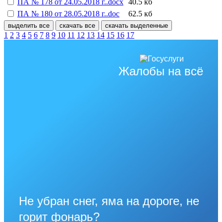
ПА № 178 от 24.05.2018 г..docx
40.5 кб
ПА № 180 от 28.05.2018 г..doc
62.5 кб
выделить все
скачать все
скачать выделенные
1
2
3
4
5
6
7
8
9
10
11
12
13
14
15
16
17
Жалобы на всё
Не убран снег, яма на дороге, не
горит фонарь?