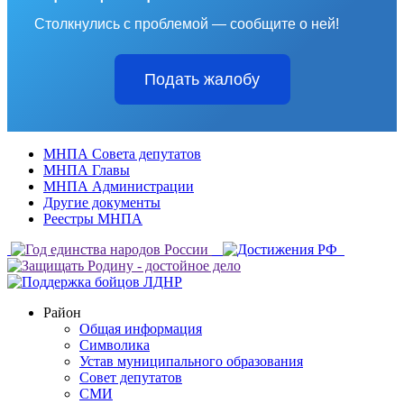
Столкнулись с проблемой — сообщите о ней!
Подать жалобу
МНПА Совета депутатов
МНПА Главы
МНПА Администрации
Другие документы
Реестры МНПА
Район
Общая информация
Символика
Устав муниципального образования
Совет депутатов
СМИ