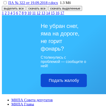
ПА № 322 от 19.09.2018 г.docx
1.3 Мб
выделить все
скачать все
скачать выделенные
1
2
3
4
5
6
7
8
9
10
11
12
13
14
15
16
17
Не убран снег,
яма на дороге,
не горит
фонарь?
Столкнулись с
проблемой — сообщите о
ней!
Подать жалобу
МНПА Совета депутатов
МНПА Главы