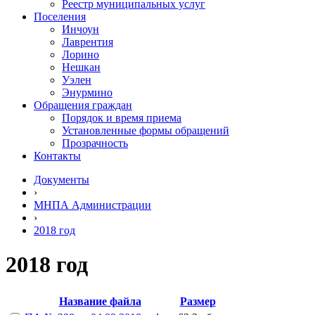
Реестр муниципальных услуг
Поселения
Инчоун
Лаврентия
Лорино
Нешкан
Уэлен
Энурмино
Обращения граждан
Порядок и время приема
Установленные формы обращений
Прозрачность
Контакты
Документы
›
МНПА Администрации
›
2018 год
2018 год
Название файла
Размер