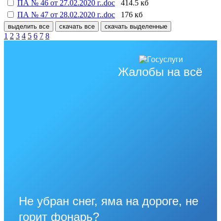
ПА № 46 от 27.02.2020 г..doc
414.5 кб
ПА № 47 от 28.02.2020 г..doc
176 кб
выделить все
скачать все
скачать выделенные
1
2
3
4
5
6
7
8
Жалобы на всё
Не убран снег, яма на дороге, не
горит фонарь?