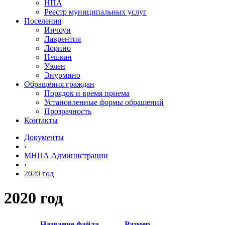
НПА
Реестр муниципальных услуг
Поселения
Инчоун
Лаврентия
Лорино
Нешкан
Уэлен
Энурмино
Обращения граждан
Порядок и время приема
Установленные формы обращений
Прозрачность
Контакты
Документы
›
МНПА Администрации
›
2020 год
2020 год
Название файла
Размер