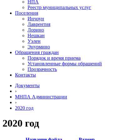
НПА
Реестр муниципальных услуг
Поселения
Инчоун
Лаврентия
Лорино
Нешкан
Уэлен
Энурмино
Обращения граждан
Порядок и время приема
Установленные формы обращений
Прозрачность
Контакты
Документы
›
МНПА Администрации
›
2020 год
2020 год
Название файла
Размер