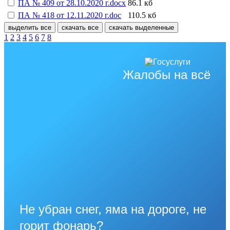
ПА № 409 от 28.10.2020 г.docx
86.1 кб
ПА № 418 от 12.11.2020 г.doc
110.5 кб
выделить все
скачать все
скачать выделенные
1
2
3
4
5
6
7
8
Жалобы на всё
Не убран снег, яма на дороге, не
горит фонарь?