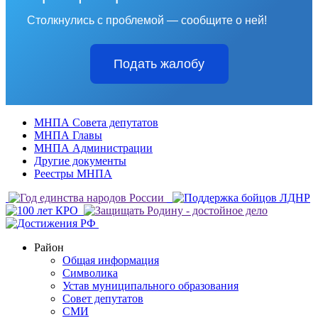
Столкнулись с проблемой — сообщите о ней!
Подать жалобу
МНПА Совета депутатов
МНПА Главы
МНПА Администрации
Другие документы
Реестры МНПА
Район
Общая информация
Символика
Устав муниципального образования
Совет депутатов
СМИ