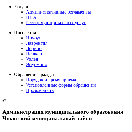
Услуги
Административные регламенты
НПА
Реестр муниципальных услуг
Поселения
Инчоун
Лаврентия
Лорино
Нешкан
Уэлен
Энурмино
Обращения граждан
Порядок и время приема
Установленные формы обращений
Прозрачность
©
Администрация муниципального образования
Чукотский муниципальный район