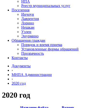
НПА
Реестр муниципальных услуг
Поселения
Инчоун
Лаврентия
Лорино
Нешкан
Уэлен
Энурмино
Обращения граждан
Порядок и время приема
Установленные формы обращений
Прозрачность
Контакты
Документы
›
МНПА Администрации
›
2020 год
2020 год
Название файла
Размер