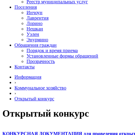
Реестр муниципальных услуг
Поселения
Инчоун
Лаврентия
Лорино
Нешкан
Уэлен
Энурмино
Обращения граждан
Порядок и время приема
Установленные формы обращений
Прозрачность
Контакты
Информация
›
Коммунальное хозяйство
›
Открытый конкурс
Открытый конкурс
КОНКУРСНАЯ ДОКУМЕНТАЦИЯ для проведения открытого 