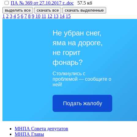
ПА № 369 от 27.10.2017 г..doc
57.5 кб
выделить все
скачать все
скачать выделенные
1
2
3
4
5
6
7
8
9
10
11
12
13
14
15
Не убран снег,
яма на дороге,
не горит
фонарь?
Столкнулись с
проблемой — сообщите о
ней!
Подать жалобу
МНПА Совета депутатов
МНПА Главы