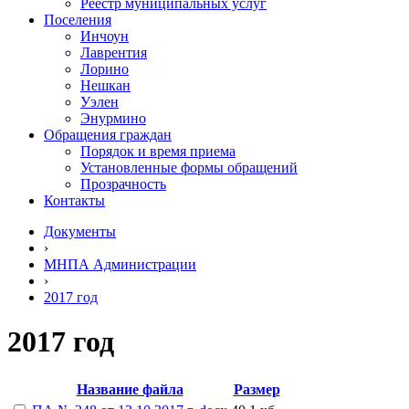
Реестр муниципальных услуг
Поселения
Инчоун
Лаврентия
Лорино
Нешкан
Уэлен
Энурмино
Обращения граждан
Порядок и время приема
Установленные формы обращений
Прозрачность
Контакты
Документы
›
МНПА Администрации
›
2017 год
2017 год
Название файла
Размер