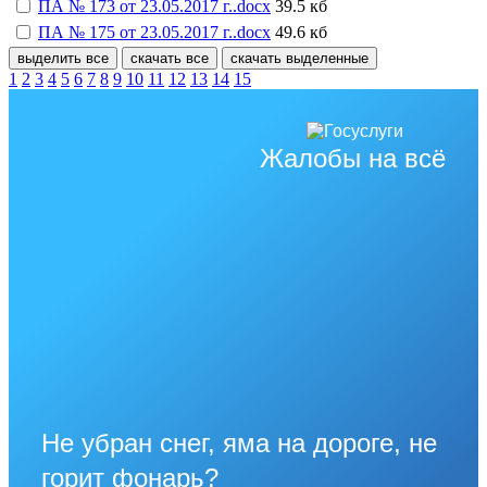
ПА № 173 от 23.05.2017 г..docx
39.5 кб
ПА № 175 от 23.05.2017 г..docx
49.6 кб
выделить все
скачать все
скачать выделенные
1
2
3
4
5
6
7
8
9
10
11
12
13
14
15
Жалобы на всё
Не убран снег, яма на дороге, не
горит фонарь?