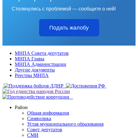
Столкнулись с проблемой — сообщите о ней!
Подать жалобу
МНПА Совета депутатов
МНПА Главы
МНПА Администрации
Другие документы
Реестры МНПА
Район
Общая информация
Символика
Устав муниципального образования
Совет депутатов
СМИ