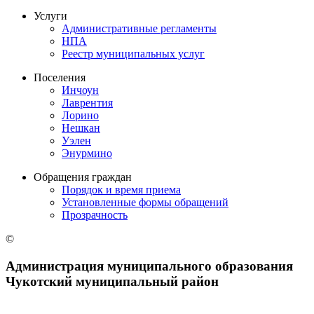
Услуги
Административные регламенты
НПА
Реестр муниципальных услуг
Поселения
Инчоун
Лаврентия
Лорино
Нешкан
Уэлен
Энурмино
Обращения граждан
Порядок и время приема
Установленные формы обращений
Прозрачность
©
Администрация муниципального образования
Чукотский муниципальный район