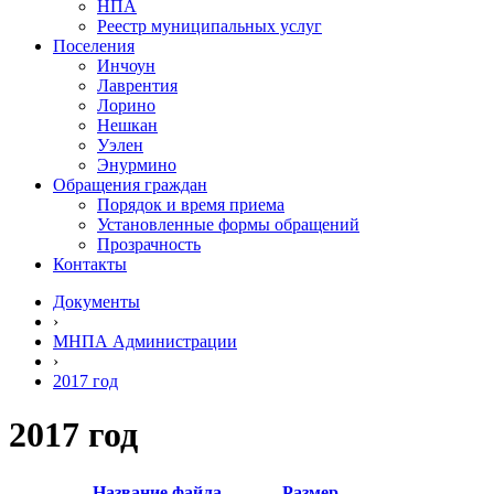
НПА
Реестр муниципальных услуг
Поселения
Инчоун
Лаврентия
Лорино
Нешкан
Уэлен
Энурмино
Обращения граждан
Порядок и время приема
Установленные формы обращений
Прозрачность
Контакты
Документы
›
МНПА Администрации
›
2017 год
2017 год
Название файла
Размер