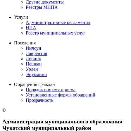
Другие документы
Реестры МНПА
Услуги
Административные регламенты
НПА
Реестр муниципальных услуг
Поселения
Инчоун
Лаврентия
Лорино
Нешкан
Уэлен
Энурмино
Обращения граждан
Порядок и время приема
Установленные формы обращений
Прозрачность
©
Администрация муниципального образования
Чукотский муниципальный район