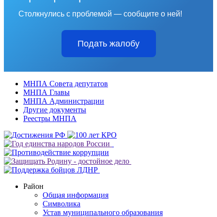
Столкнулись с проблемой — сообщите о ней!
Подать жалобу
МНПА Совета депутатов
МНПА Главы
МНПА Администрации
Другие документы
Реестры МНПА
Район
Общая информация
Символика
Устав муниципального образования