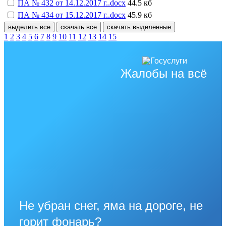
ПА № 432 от 14.12.2017 г..docx
44.5 кб
ПА № 434 от 15.12.2017 г..docx
45.9 кб
выделить все
скачать все
скачать выделенные
1
2
3
4
5
6
7
8
9
10
11
12
13
14
15
Жалобы на всё
Не убран снег, яма на дороге, не
горит фонарь?