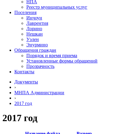
НПА
Реестр муниципальных услуг
Поселения
Инчоун
Лаврентия
Лорино
Нешкан
Уэлен
Энурмино
Обращения граждан
Порядок и время приема
Установленные формы обращений
Прозрачность
Контакты
Документы
›
МНПА Администрации
›
2017 год
2017 год
Название файла
Размер